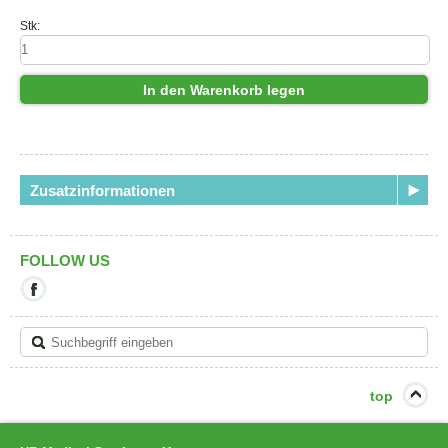
Stk:
In den Warenkorb legen
Zusatzinformationen
FOLLOW US
Mit
diesem
Link
verlassen
Sie
die
aktuelle
top
Seite.
Ziel:
Facebook