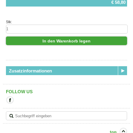
€ 58,80
Stk:
In den Warenkorb legen
Zusatzinformationen
FOLLOW US
Mit
diesem
Link
verlassen
Sie
die
aktuelle
top
Seite.