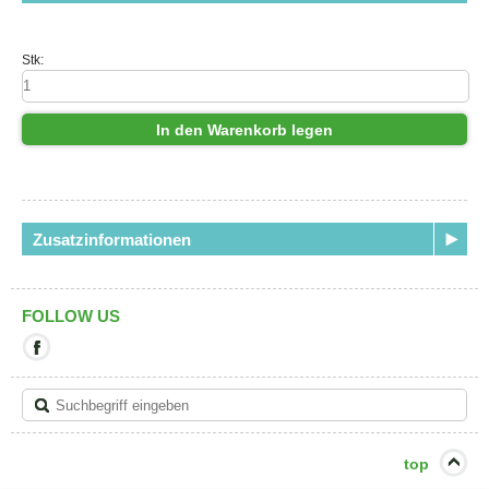
Stk:
In den Warenkorb legen
Zusatzinformationen
FOLLOW US
Mit
diesem
Link
verlassen
Sie
die
aktuelle
top
Seite.
Ziel: