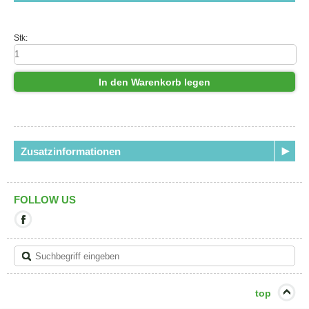
Stk:
In den Warenkorb legen
Zusatzinformationen
FOLLOW US
Mit
diesem
Link
verlassen
Sie
die
aktuelle
top
Seite.
Ziel: