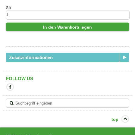
Stk:
In den Warenkorb legen
Zusatzinformationen
FOLLOW US
Mit
diesem
Link
verlassen
Sie
die
aktuelle
top
Seite.
Ziel:
Facebook